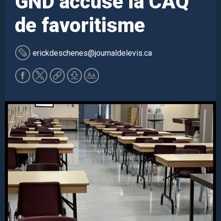
GND accuse la CAQ
de favoritisme
erickdeschenes
@journaldelevis.ca