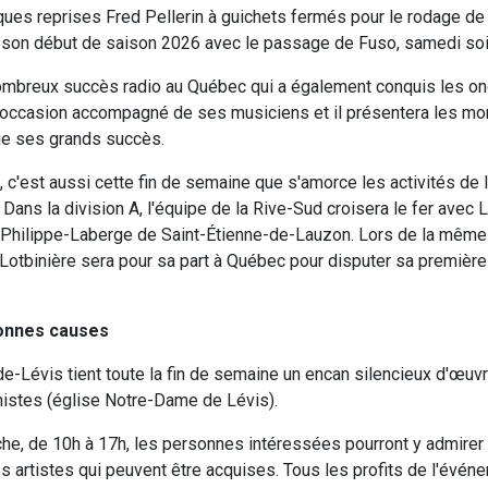
lques reprises Fred Pellerin à guichets fermés pour le rodage de 
 son début de saison 2026 avec le passage de Fuso, samedi soi
nombreux succès radio au Québec qui a également conquis les o
l'occasion accompagné de ses musiciens et il présentera les m
ue ses grands succès.
, c'est aussi cette fin de semaine que s'amorce les activités de 
Dans la division A, l'équipe de la Rive-Sud croisera le fer avec 
 Philippe-Laberge de Saint-Étienne-de-Lauzon. Lors de la même 
Lotbinière sera pour sa part à Québec pour disputer sa première
onnes causes
-Lévis tient toute la fin de semaine un encan silencieux d'œuvres
istes (église Notre-Dame de Lévis).
he, de 10h à 17h, les personnes intéressées pourront y admirer
s artistes qui peuvent être acquises. Tous les profits de l'évén