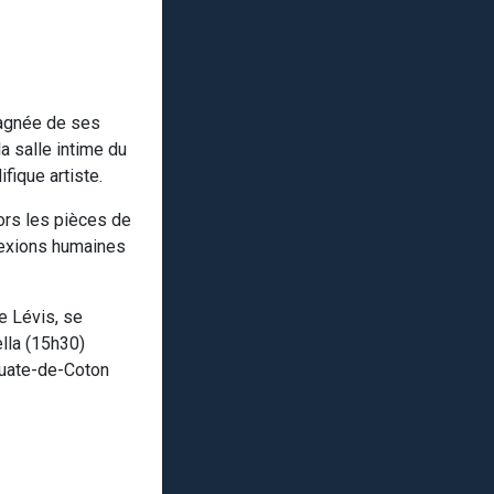
pagnée de ses
a salle intime du
fique artiste.
lors les pièces de
onnexions humaines
e Lévis, se
ella (15h30)
Ouate-de-Coton