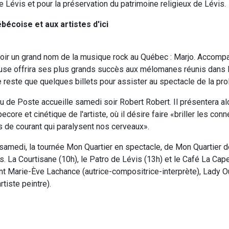
e Lévis et pour la préservation du patrimoine religieux de Lévis.
écoise et aux artistes d'ici
soir un grand nom de la musique rock au Québec : Marjo. Accom
euse offrira ses plus grands succès aux mélomanes réunis dans l
 reste que quelques billets pour assister au spectacle de la proli
au de Poste accueille samedi soir Robert Robert. Il présentera a
ecore et cinétique de l'artiste, où il désire faire «briller les c
de courant qui paralysent nos cerveaux».
 samedi, la tournée Mon Quartier en spectacle, de Mon Quartier d
s. La Courtisane (10h), le Patro de Lévis (13h) et le Café La Cap
nt Marie-Ève Lachance (autrice-compositrice-interprète), Lady 
rtiste peintre).