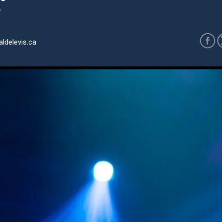
?
ldelevis.ca