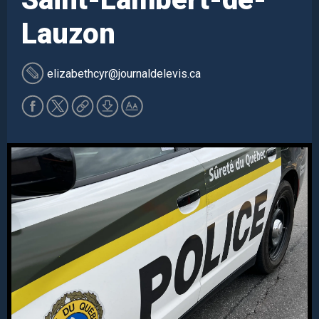
Lauzon
elizabethcyr
@journaldelevis.ca