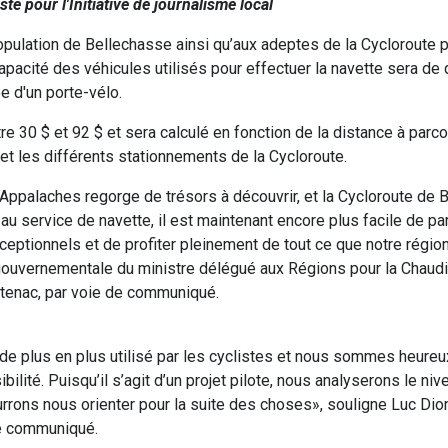
ste pour l'Initiative de journalisme local
population de Bellechasse ainsi qu’aux adeptes de la Cycloroute 
a capacité des véhicules utilisés pour effectuer la navette sera d
e d'un porte-vélo.
re 30 $ et 92 $ et sera calculé en fonction de la distance à parcou
 et les différents stationnements de la Cycloroute.
Appalaches regorge de trésors à découvrir, et la Cycloroute de 
u service de navette, il est maintenant encore plus facile de pa
ptionnels et de profiter pleinement de tout ce que notre région a
 gouvernementale du ministre délégué aux Régions pour la Chaud
tenac, par voie de communiqué.
de plus en plus utilisé par les cyclistes et nous sommes heureu
ibilité. Puisqu’il s’agit d’un projet pilote, nous analyserons le ni
urrons nous orienter pour la suite des choses», souligne Luc Dio
de communiqué.