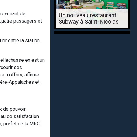
provenant de
Un nouveau restaurant
Subway à Saint-Nicolas
e quatre passagers et
rir entre la station
Bellechasse en est un
rcourir ses
 à offrir», affirme
ière-Appalaches et
x de pouvoir
veau de satisfaction
n, préfet de la MRC