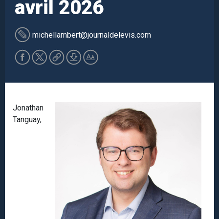
avril 2026
michellambert
@journaldelevis.com
Jonathan
Tanguay,