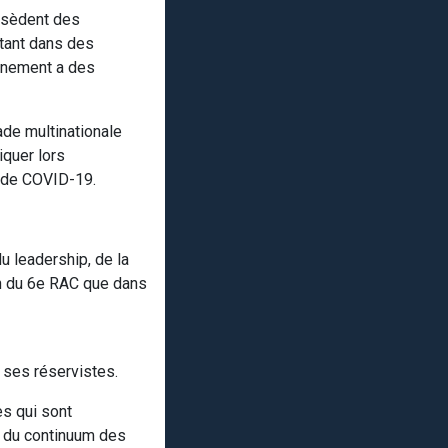
ossèdent des
utant dans des
rnement a des
de multinationale
iquer lors
e de COVID-19.
u leadership, de la
ein du 6e RAC que dans
à ses réservistes.
es qui sont
e du continuum des