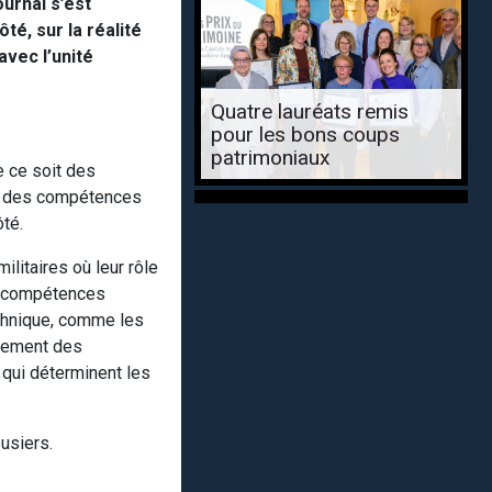
ournal s’est
té, sur la réalité
avec l’unité
Quatre lauréats remis
pour les bons coups
patrimoniaux
e ce soit des
per des compétences
ôté.
ilitaires où leur rôle
es compétences
technique, comme les
alement des
 qui déterminent les
usiers.