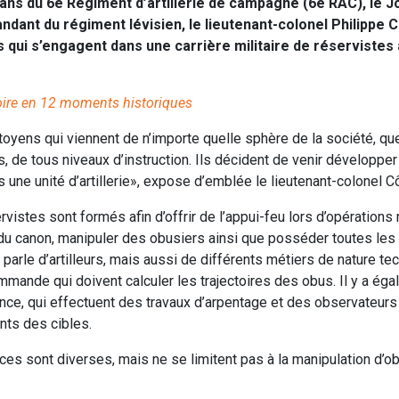
 ans du 6e Régiment d’artillerie de campagne (6e RAC), le J
ant du régiment lévisien, le lieutenant-colonel Philippe Cô
s qui s’engagent dans une carrière militaire de réservistes 
oire en 12 moments historiques
yens qui viennent de n’importe quelle sphère de la société, qu
rs, de tous niveaux d’instruction. Ils décident de venir dévelop
ns une unité d’artillerie», expose d’emblée le lieutenant-colonel C
vistes sont formés afin d’offrir de l’appui-feu lors d’opérations m
r du canon, manipuler des obusiers ainsi que posséder toutes l
n parle d’artilleurs, mais aussi de différents métiers de nature 
mande qui doivent calculer les trajectoires des obus. Il y a ég
nce, qui effectuent des travaux d’arpentage et des observateurs
nts des cibles.
s sont diverses, mais ne se limitent pas à la manipulation d’ob