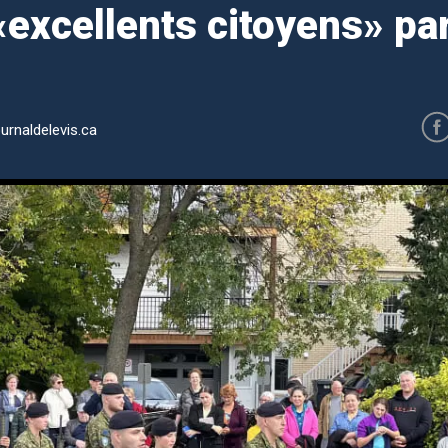
excellents citoyens» par
urnaldelevis.ca