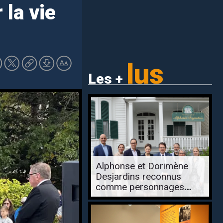
 la vie
lus
Les +
Alphonse et Dorimène
Desjardins reconnus
comme personnages
historiques