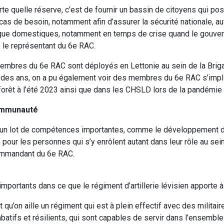
orte quelle réserve, c’est de fournir un bassin de citoyens qui p
as de besoin, notamment afin d’assurer la sécurité nationale, a
s que domestiques, notamment en temps de crise quand le gouve
 le représentant du 6e RAC.
embres du 6e RAC sont déployés en Lettonie au sein de la Briga
il des ans, on a pu également voir des membres du 6e RAC s’impl
 forêt à l’été 2023 ainsi que dans les CHSLD lors de la pandémi
ommunauté
fre un lot de compétences importantes, comme le développement d
ne, pour les personnes qui s’y enrôlent autant dans leur rôle au s
commandant du 6e RAC.
 importants dans ce que le régiment d’artillerie lévisien apporte 
t qu’on aille un régiment qui est à plein effectif avec des militair
batifs et résilients, qui sont capables de servir dans l’ensembl