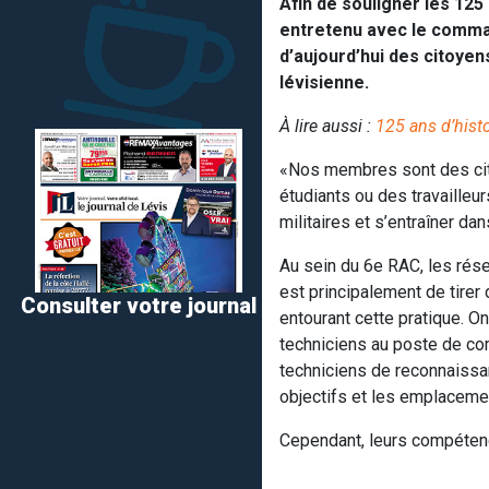
Afin de souligner les 125
entretenu avec le command
d’aujourd’hui des citoyen
lévisienne.
À lire aussi :
125 ans d’hist
«Nos membres sont des cito
étudiants ou des travailleu
militaires et s’entraîner da
Au sein du 6e RAC, les réser
est principalement de tire
Consulter votre journal
entourant cette pratique. O
techniciens au poste de com
techniciens de reconnaissa
objectifs et les emplaceme
Cependant, leurs compétence