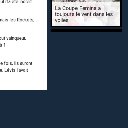
t n’a été inscrit
La Coupe Femina a
toujours le vent dans les
voiles
 mais les Rockets,
but vainqueur,
à 1.
 fois, ils auront
, Lévis l’avait