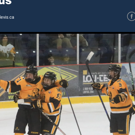
us
evis.ca