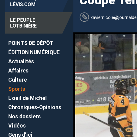
Coupe Tel
LÉVIS
.COM
xaviernicole
@journaldel
LE PEUPLE
LOTBINIÈRE
POINTS DE DÉPÔT
ÉDITION NUMÉRIQUE
Actualités
Affaires
Culture
Sports
L'oeil de Michel
Chroniques-Opinions
Nos dossiers
Vidéos
Gens d’ici