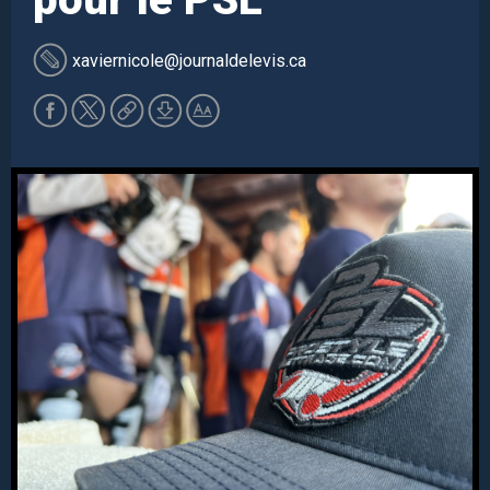
xaviernicole
@journaldelevis.ca