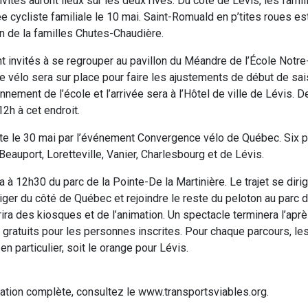
ivités auront lieux sur les deux rives. Du côté de Lévis, les famil
e cycliste familiale le 10 mai. Saint-Romuald en p’tites roues es
on de la familles Chutes-Chaudière.
nt invités à se regrouper au pavillon du Méandre de l’École Not
ue vélo sera sur place pour faire les ajustements de début de sai
nnement de l’école et l’arrivée sera à l’Hôtel de ville de Lévis. 
12h à cet endroit.
te le 30 mai par l’événement Convergence vélo de Québec. Six 
Beauport, Loretteville, Vanier, Charlesbourg et de Lévis.
a à 12h30 du parc de la Pointe-De la Martinière. Le trajet se diri
iger du côté de Québec et rejoindre le reste du peloton au parc d
frira des kiosques et de l’animation. Un spectacle terminera l’aprè
nt gratuits pour les personnes inscrites. Pour chaque parcours, le
en particulier, soit le orange pour Lévis.
ation complète, consultez le www.transportsviables.org.