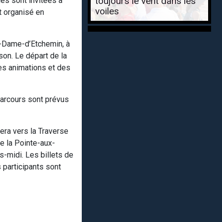
toujours le vent dans les
les sont invitées à
voiles
t organisé en
re-Dame-d’Etchemin, à
son. Le départ de la
Des animations et des
parcours sont prévus
gera vers la Traverse
e la Pointe-aux-
s-midi. Les billets de
s participants sont