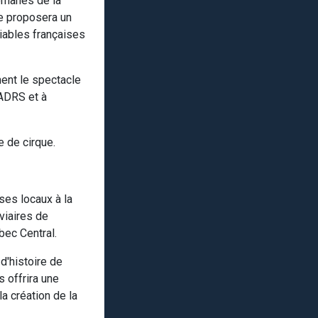
omanes de la
le proposera un
liables françaises
ent le spectacle
'ADRS et à
e de cirque.
ses locaux à la
viaires de
bec Central.
d'histoire de
 offrira une
a création de la