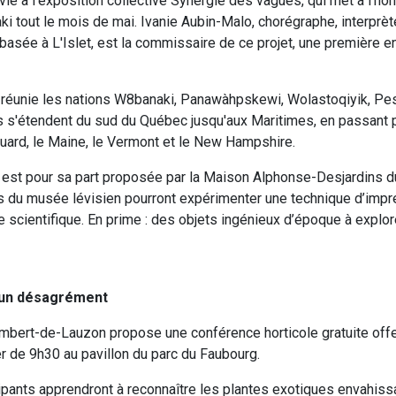
ie à l'exposition collective Synergie des vagues, qui met à l’ho
i tout le mois de mai. Ivanie Aubin-Malo, chorégraphe, interprè
sée à L'Islet, est la commissaire de ce projet, une première en
réunie les nations W8banaki, Panawàhpskewi, Wolastoqiyik, Pe
es s'étendent du sud du Québec jusqu'aux Maritimes, en passant p
uard, le Maine, le Vermont et le New Hampshire.
 est pour sa part proposée par la Maison Alphonse-Desjardins du
urs du musée lévisien pourront expérimenter une technique d’imp
scientifique. En prime : des objets ingénieux d’époque à explor
 un désagrément
ambert-de-Lauzon propose une conférence horticole gratuite offe
de 9h30 au pavillon du parc du Faubourg.
cipants apprendront à reconnaître les plantes exotiques envahiss