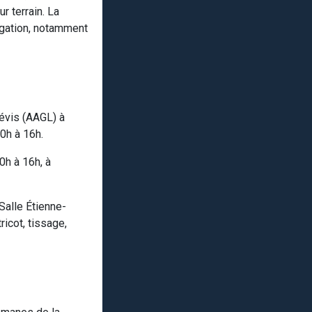
r terrain. La
agation, notamment
Lévis (AAGL) à
0h à 16h.
h à 16h, à
alle Étienne-
ricot, tissage,