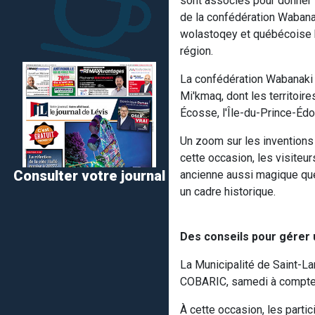
sont associés pour donner v
de la confédération Wabanak
wolastoqey et québécoise ba
région.
La confédération Wabanaki 
Mi'kmaq, dont les territoir
Écosse, l'Île-du-Prince-Édo
Un zoom sur les inventions
cette occasion, les visite
Consulter votre journal
ancienne aussi magique que 
un cadre historique.
Des conseils pour gérer
La Municipalité de Saint-L
COBARIC, samedi à compter 
À cette occasion, les parti