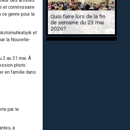
nneur des artistes
te et commissaire
 ce genre pour la
Quoi faire lors de la fin
de semaine du 23 mai
2026?
skotomuhkatiyik et
ar la Nouvelle-
 2 au 31 mai. À
ression photo
er en famille dans
rte par le
antes, à