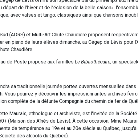
u Cégep de Lévis offrira son spectacle Bal du printemps aux mél
du départ de l’hiver et de l’éclosion de la belle saison», l'ensemb
ique, avec valses et tango, classiques ainsi que chansons inoub
Sud (ADRS) et Multi-Art Chute Chaudière proposent respectivem
nier en piano de leurs élèves dimanche, au Cégep de Lévis pour l
Chute Chaudière.
eau de Poste propose aux familles
Le Bibliothécaire
, un spectacl
ndra sa traditionnelle journée portes ouvertes mensuelles dans 
h. Vous pourrez y découvrir les impressionnantes archives ferro
ection complète de la défunte Compagnie du chemin de fer de Qué
te Maurais, ethnologue et archiviste, est l'invitée de la Société 
 50+ (Maison des Aînés de Lévis). À cette occasion, Mme Maurais
nts de tempérance au 19e et au 20e siècle au Québec, jusqu'à l
Société des alcools du Québec).