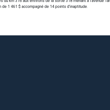
ès du km 316 aux environs de la sortie 318 menant à l’avenue Tani
on de 1 461 $ accompagné de 14 points d’inaptitude.