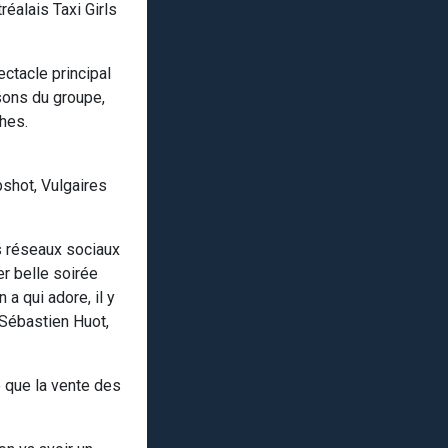
éalais Taxi Girls
ctacle principal
ons du groupe,
ches.
pshot, Vulgaires
es réseaux sociaux
er belle soirée
a qui adore, il y
 Sébastien Huot,
e que la vente des