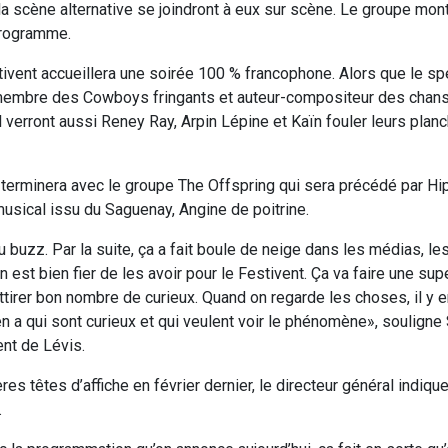
a scène alternative se joindront à eux sur scène. Le groupe montr
programme.
ivent accueillera une soirée 100 % francophone. Alors que le spe
membre des Cowboys fringants et auteur-compositeur des chans
 verront aussi Reney Ray, Arpin Lépine et Kaïn fouler leurs plan
 terminera avec le groupe The Offspring qui sera précédé par Hi
sical issu du Saguenay, Angine de poitrine.
 buzz. Par la suite, ça a fait boule de neige dans les médias, l
 est bien fier de les avoir pour le Festivent. Ça va faire une sup
tirer bon nombre de curieux. Quand on regarde les choses, il y en 
 en a qui sont curieux et qui veulent voir le phénomène», souligne
ent de Lévis.
s têtes d’affiche en février dernier, le directeur général indiqu
.