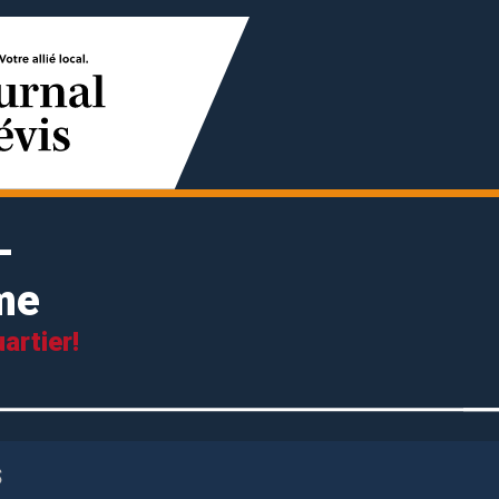
-
me
artier!
S