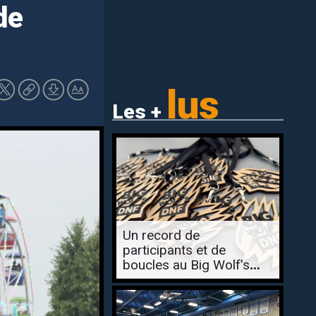
de
lus
Les +
Un record de
participants et de
boucles au Big Wolf’s
Backyard de Lévis