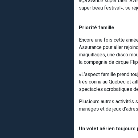
«Ça avance super bien. Avec
super beau festival», se ré
Priorité famille
Encore une fois cette année
Assurance pour aller rejoind
maquillages, une disco mou
la compagnie de cirque Fli
«L’aspect famille prend tou
très connu au Québec et aill
spectacles acrobatiques de l
Plusieurs autres activités 
manèges et de jeux d'adre
Un volet aérien toujours