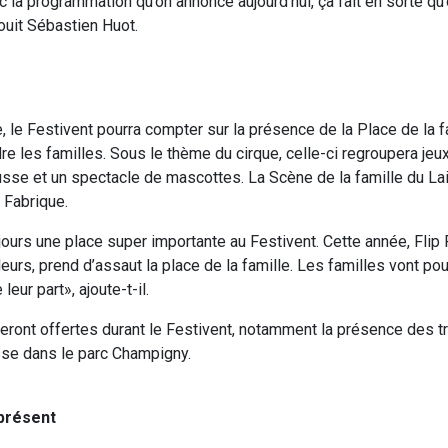
 la programmation qu’on annonce aujourd’hui, ça fait en sorte qu’
jouit Sébastien Huot.
, le Festivent pourra compter sur la présence de la Place de la 
re les familles. Sous le thème du cirque, celle-ci regroupera jeu
sse et un spectacle de mascottes. La Scène de la famille du Lai
p Fabrique.
jours une place super importante au Festivent. Cette année, Flip 
eurs, prend d’assaut la place de la famille. Les familles vont po
eur part», ajoute-t-il.
seront offertes durant le Festivent, notamment la présence des t
sse dans le parc Champigny.
 présent