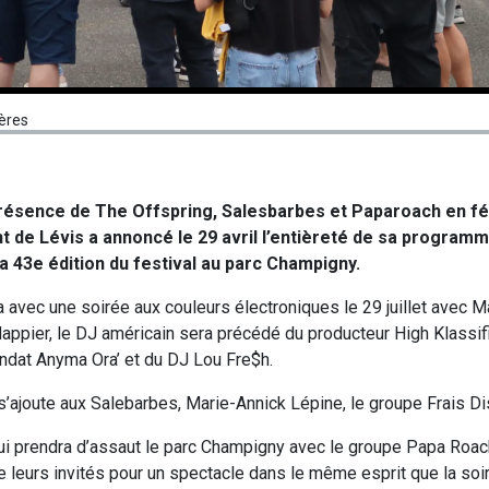
ières
résence de The Offspring, Salesbarbes et Paparoach en fév
nt de Lévis a annoncé le 29 avril l’entièreté de sa programm
u la 43e édition du festival au parc Champigny.
 avec une soirée aux couleurs électroniques le 29 juillet avec 
ppier, le DJ américain sera précédé du producteur High Klassifie
ndat Anyma Ora’ et du DJ Lou Fre$h.
, s’ajoute aux Salebarbes, Marie-Annick Lépine, le groupe Frais D
k qui prendra d’assaut le parc Champigny avec le groupe Papa Roac
 leurs invités pour un spectacle dans le même esprit que la so