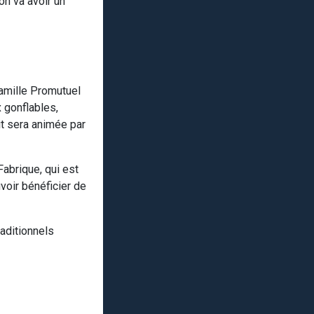
on va avoir un
famille Promutuel
x gonflables,
t sera animée par
Fabrique, qui est
uvoir bénéficier de
raditionnels