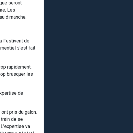
ique seront
ure. Les
 au dimanche.
du Festivent de
entiel s’est fait
trop rapidement,
trop brusquer les
expertise de
 ont pris du galon.
train de se
 L’expertise va