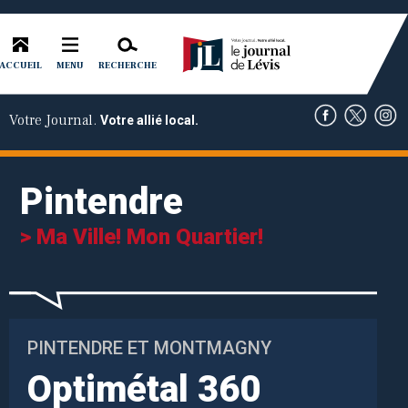
ACCUEIL
RECHERCHE
MENU
Votre Journal.
Votre allié local.
Pintendre
> Ma Ville! Mon Quartier!
PINTENDRE ET MONTMAGNY
Optimétal 360