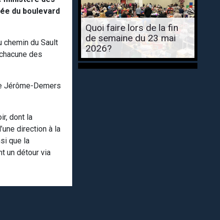
sée du boulevard
Quoi faire lors de la fin
de semaine du 23 mai
u chemin du Sault
2026?
s chacune des
 rue Jérôme-Demers
r, dont la
’une direction à la
si que la
t un détour via