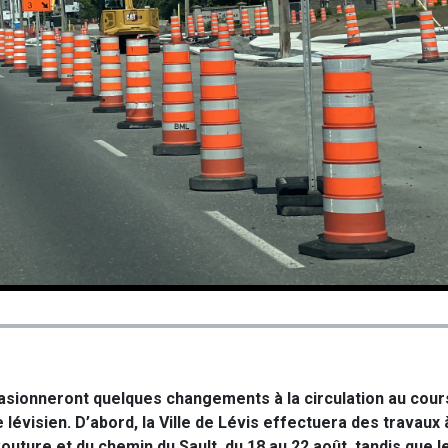
asionneront quelques changements à la circulation au cou
 lévisien. D’abord, la Ville de Lévis effectuera des travaux 
uture et du chemin du Sault, du 18 au 22 août, tandis que l