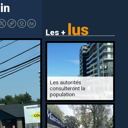
in
lus
Les +
Les autorités
consulteront la
population