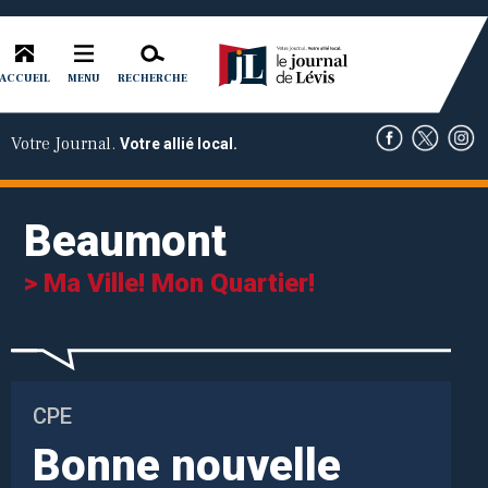
ACCUEIL
RECHERCHE
MENU
Votre Journal.
Votre allié local.
Beaumont
> Ma Ville! Mon Quartier!
CPE
Bonne nouvelle