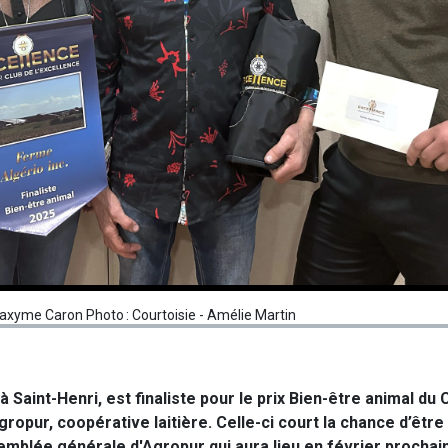
Maxyme Caron Photo : Courtoisie - Amélie Martin
 Saint-Henri, est finaliste pour le prix Bien-être animal du 
’Agropur, coopérative laitière. Celle-ci court la chance d’êt
emblée générale d'Agropur qui aura lieu en février prochain