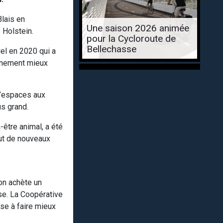
Blais en
Une saison 2026 animée
 Holstein.
pour la Cycloroute de
Bellechasse
iel en 2020 qui a
onnement mieux
d’espaces aux
us grand.
-être animal, a été
out de nouveaux
 on achète un
nse. La Coopérative
sse à faire mieux