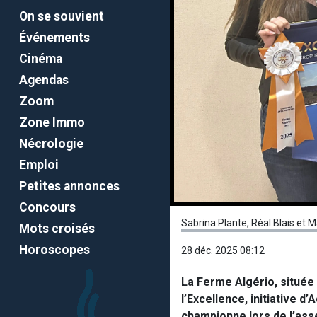
On se souvient
Événements
Cinéma
Agendas
Zoom
Zone Immo
Nécrologie
Emploi
Petites annonces
Concours
Sabrina Plante, Réal Blais et 
Mots croisés
Horoscopes
28 déc. 2025 08:12
La Ferme Algério, située à
l’Excellence, initiative d
championne lors de l’ass