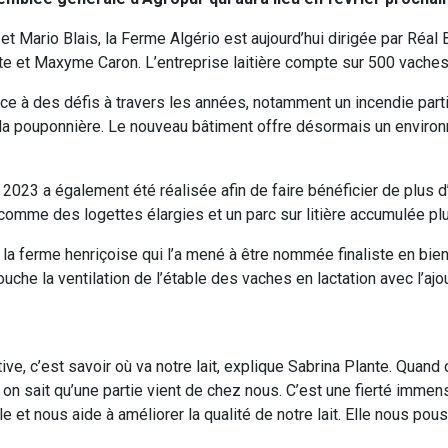
t Mario Blais, la Ferme Algério est aujourd’hui dirigée par Réal 
e et Maxyme Caron. L’entreprise laitière compte sur 500 vaches
face à des défis à travers les années, notamment un incendie part
e la pouponnière. Le nouveau bâtiment offre désormais un envir
2023 a également été réalisée afin de faire bénéficier de plus 
comme des logettes élargies et un parc sur litière accumulée pl
 la ferme henriçoise qui l’a mené à être nommée finaliste en bien
ouche la ventilation de l’étable des vaches en lactation avec l’aj
ive, c’est savoir où va notre lait, explique Sabrina Plante. Quand
, on sait qu’une partie vient de chez nous. C’est une fierté imme
e et nous aide à améliorer la qualité de notre lait. Elle nous pou