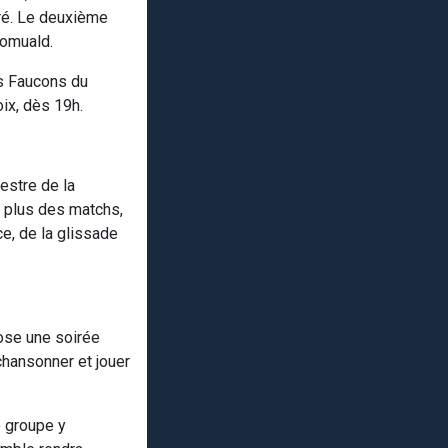
ré. Le deuxième
Romuald.
les Faucons du
ix, dès 19h.
estre de la
n plus des matchs,
ce, de la glissade
ose une soirée
chansonner et jouer
e groupe y