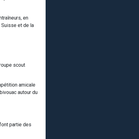
traîneurs, en
 Suisse et de la
Groupe scout
mpétition amicale
 bivouac autour du
font partie des