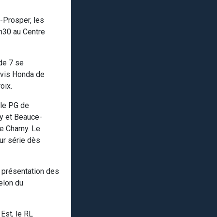
t-Prosper, les
h30 au Centre
de 7 se
évis Honda de
oix.
 le PG de
ny et Beauce-
e Charny. Le
ur série dès
 présentation des
elon du
Est, le RL