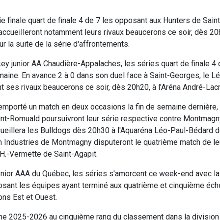
ie finale quart de finale 4 de 7 les opposant aux Hunters de Sain
accueilleront notamment leurs rivaux beaucerons ce soir, dès 20
ur la suite de la série d'affrontements.
ey junior AA Chaudière-Appalaches, les séries quart de finale 4 
maine. En avance 2 à 0 dans son duel face à Saint-Georges, le L
 ses rivaux beaucerons ce soir, dès 20h20, à l'Aréna André-Lacr
 remporté un match en deux occasions la fin de semaine dernière,
Saint-Romuald poursuivront leur série respective contre Montmag
cueillera les Bulldogs dès 20h30 à l'Aquaréna Léo-Paul-Bédard d
on Industries de Montmagny disputeront le quatrième match de le
-H.-Vermette de Saint-Agapit.
nior AAA du Québec, les séries s'amorcent ce week-end avec la
osant les équipes ayant terminé aux quatrième et cinquième éch
ons Est et Ouest.
 2025-2026 au cinquième rang du classement dans la division 