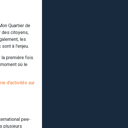
Mon Quartier de
r des citoyens,
galement, les
sont à l'enjeu.
 la première fois.
u moment où le
ie d'activités sur
ternational pee-
s plusieurs