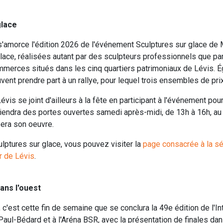
glace
s'amorce l'édition 2026 de l'événement Sculptures sur glace de 
lace, réalisées autant par des sculpteurs professionnels que pa
mmerces situés dans les cinq quartiers patrimoniaux de Lévis. É
nt prendre part à un rallye, pour lequel trois ensembles de prix 
évis se joint d'ailleurs à la fête en participant à l'événement pour
 tiendra des portes ouvertes samedi après-midi, de 13h à 16h, a
éera son oeuvre.
ulptures sur glace, vous pouvez visiter la
page consacrée à la sér
r de Lévis
.
ans l'ouest
est cette fin de semaine que se conclura la 49e édition de l'In
ul-Bédard et à l'Aréna BSR, avec la présentation de finales dan