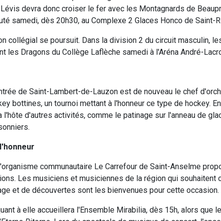
 Lévis devra donc croiser le fer avec les Montagnards de Beaup
puté samedi, dès 20h30, au Complexe 2 Glaces Honco de Saint-
on collégial se poursuit. Dans la division 2 du circuit masculin, 
nt les Dragons du Collège Laflèche samedi à l'Aréna André-Lacro
entrée de Saint-Lambert-de-Lauzon est de nouveau le chef d'orch
ey bottines, un tournoi mettant à l'honneur ce type de hockey. E
 l'hôte d'autres activités, comme le patinage sur l'anneau de gla
sonniers.
 l'honneur
 l'organisme communautaire Le Carrefour de Saint-Anselme prop
tions. Les musiciens et musiciennes de la région qui souhaitent 
ge et de découvertes sont les bienvenues pour cette occasion.
ant à elle accueillera l'Ensemble Mirabilia, dès 15h, alors que l