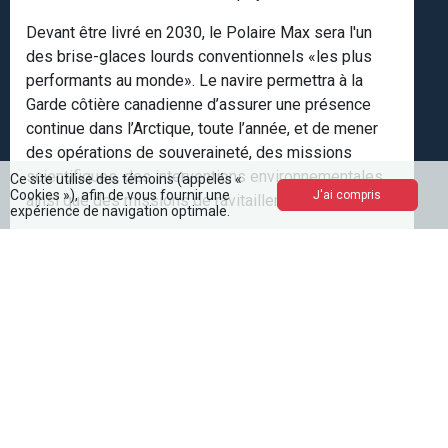
Devant être livré en 2030, le Polaire Max sera l'un
des brise-glaces lourds conventionnels «les plus
performants au monde». Le navire permettra à la
Garde côtière canadienne d’assurer une présence
continue dans l’Arctique, toute l’année, et de mener
des opérations de souveraineté, des missions
scientifiques, des interventions environnementales
Ce site utilise des témoins (appelés «
Cookies »), afin de vous fournir une
J'ai compris
ainsi que des missions de ravitaillement.
expérience de navigation optimale.