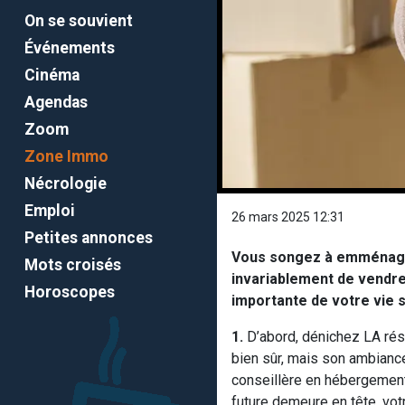
On se souvient
Événements
Cinéma
Agendas
Zoom
Zone Immo
Nécrologie
Emploi
26 mars 2025 12:31
Petites annonces
Vous songez à emménager
Mots croisés
invariablement de vendre
Horoscopes
importante de votre vie 
1.
D’abord, dénichez LA rési
bien sûr, mais son ambiance
conseillère en hébergement 
future demeure en tête, vo