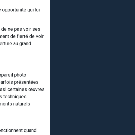
 opportunité qui lui
t de ne pas voir ses
ent de fierté de voir
erture au grand
ppareil photo
 parfois présentées
aussi certaines œuvres
es techniques
ments naturels
fonctionnent quand