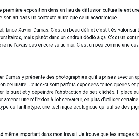
e première exposition dans un lieu de diffusion culturelle est une
e son art dans un contexte autre que celui académique.
, lance Xavier Dumas. C’est un beau défi et c’est très valorisan
sitaires, mais plutôt dans un endroit dédié à ça. C’est un sentim
 je ne l’avais pas encore vu au mur. C’est un peu comme une ouv
ier Dumas y présente des photographies qu’il a prises avec un a
n cellulaire. Celles-ci sont parfois exposées telles quelles et
r le sujet et y dépeindre l’abstraction de ses clichés. Il place 
r amener une réflexion à l’observateur, en plus d’utiliser certain
pe ou l’anthotype, une technique écologique qui utilise des pig
uand même important dans mon travail. Je trouve que les images 