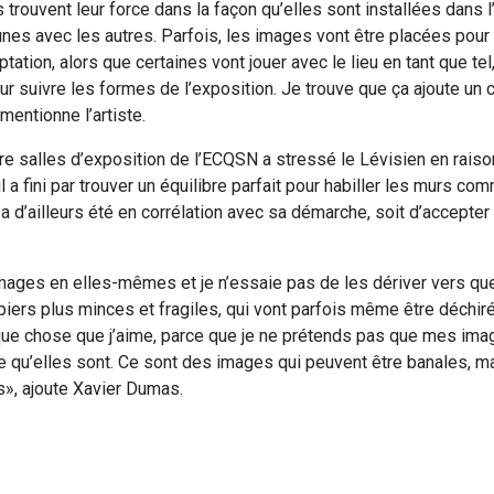
trouvent leur force dans la façon qu’elles sont installées dans l
unes avec les autres. Parfois, les images vont être placées pour 
aptation, alors que certaines vont jouer avec le lieu en tant que t
r suivre les formes de l’exposition. Je trouve que ça ajoute un 
mentionne l’artiste.
tre salles d’exposition de l’ECQSN a stressé le Lévisien en raiso
 a fini par trouver un équilibre parfait pour habiller les murs comm
 a d’ailleurs été en corrélation avec sa démarche, soit d’accepter
images en elles-mêmes et je n’essaie pas de les dériver vers qu
piers plus minces et fragiles, qui vont parfois même être déchiré
lque chose que j’aime, parce que je ne prétends pas que mes ima
 qu’elles sont. Ce sont des images qui peuvent être banales, m
s», ajoute Xavier Dumas.