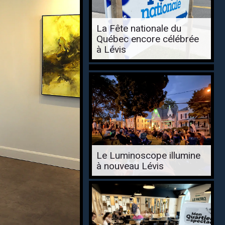
La Fête nationale du
Québec encore célébrée
à Lévis
Le Luminoscope illumine
à nouveau Lévis