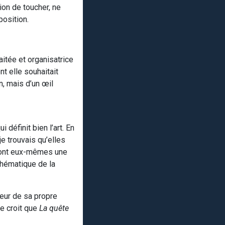
ion de toucher, ne
position.
aitée et organisatrice
t elle souhaitait
n, mais d’un œil
 définit bien l’art. En
e trouvais qu’elles
ls ont eux-mêmes une
 thématique de la
ieur de sa propre
e croit que
La quête