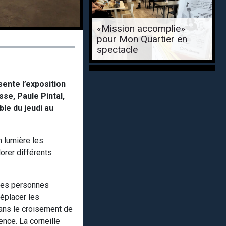
«Mission accomplie»
pour Mon Quartier en
spectacle
sente l’exposition
se, Paule Pintal,
ble du jeudi au
n lumière les
orer différents
r ces personnes
éplacer les
dans le croisement de
ence. La corneille