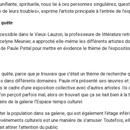
nifiante, spirituelle, nous lie à ces personnes singulières, quest
 de leurs troubles», exprime l’artiste principale à l’entrée de l’ex
 quête
ccessible dans le Vieux-Lauzon, la professeure de littérature retr
ocelyne Meunier, a approché elle-même les différents artistes don
 de Paule Pintal pour mettre en évidence le thème de l’expositio
a quête, parce que je trouvais que c’était un thème de recherche qui
es dans différents domaines. Paule m’a présenté ses œuvres et j
 le cadre d’une exposition collective avec d’autres artistes. I
n perçoit parfois mal, alors on trouvait que ça se liait bien à la
aire de la galerie l’Espace-temps culturel.
er la population dans sa galerie, qui est également l’étage infér
vénements culturels est une manière de s’amuser. Toutefois, ell
t attirer l’attention du public.