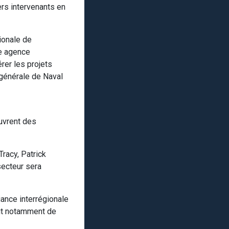
ers intervenants en
ionale de
le agence
rer les projets
 générale de Naval
ouvrent des
racy, Patrick
secteur sera
iance interrégionale
ait notamment de