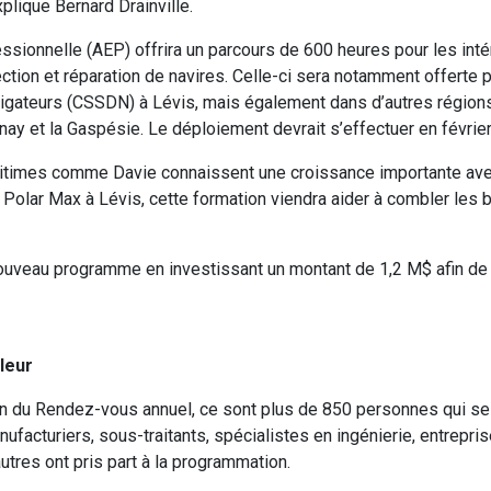
xplique Bernard Drainville.
essionnelle (AEP) offrira un parcours de 600 heures pour les int
ection et réparation de navires. Celle-ci sera notamment offerte p
igateurs (CSSDN) à Lévis, mais également dans d’autres régions
y et la Gaspésie. Le déploiement devrait s’effectuer en févrie
aritimes comme Davie connaissent une croissance importante av
Polar Max à Lévis, cette formation viendra aider à combler les 
ouveau programme en investissant un montant de 1,2 M$ afin de 
leur
on du Rendez-vous annuel, ce sont plus de 850 personnes qui se 
nufacturiers, sous-traitants, spécialistes en ingénierie, entrepr
autres ont pris part à la programmation.