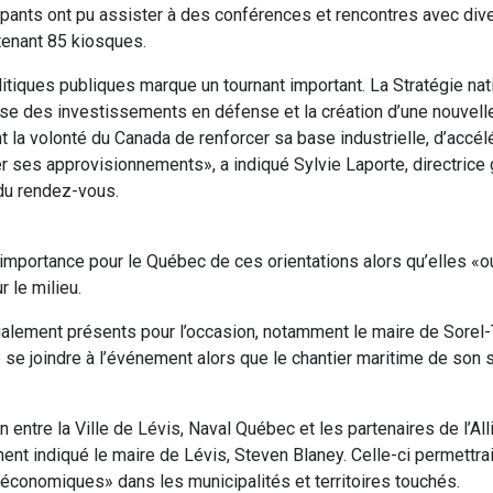
icipants ont pu assister à des conférences et rencontres avec div
ntenant 85 kiosques.
itiques publiques marque un tournant important. La Stratégie nat
usse des investissements en défense et la création d’une nouvel
 la volonté du Canada de renforcer sa base industrielle, d’accélé
r ses approvisionnements», a indiqué Sylvie Laporte, directrice
 du rendez-vous.
’importance pour le Québec de ces orientations alors qu’elles «
 le milieu.
alement présents pour l’occasion, notamment le maire de Sorel-T
de se joindre à l’événement alors que le chantier maritime de son 
 entre la Ville de Lévis, Naval Québec et les partenaires de l’All
ent indiqué le maire de Lévis, Steven Blaney. Celle-ci permettr
conomiques» dans les municipalités et territoires touchés.