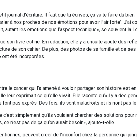
petit journal d’écriture. Il faut que tu écrives, ça va te faire du bie
rler à nos proches de nos émotions pour avoir l’air forte’’. J’ai
sait, autant les émotions que l’aspect technique», se souvient la 
 que son livre est né. En rédaction, elle y a ensuite ajouté des réf
ecture de son cahier. De plus, des photos de sa famille et de ses 
e ont été incorporées.
tre le cancer qui l’a amené à vouloir partager son histoire est en
e leur exprimait ce qu’elle vivait. Elle raconte qu’«il y a des gens
ne font pas exprès. Des fois, ils sont maladroits et ils n’ont pas 
ue c’est simplement qu’ils voulaient chercher des solutions pour 
 ce n’est pas de ça qu’on aurait besoin», ajoute-t-elle.
entionnés, peuvent créer de l’inconfort chez la personne qui jong