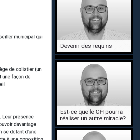
eiller municipal qui
Devenir des requins
ège de colistier (un
st une façon de
eil.
Est-ce que le CH pourra
s. Leur présence
réaliser un autre miracle?
pouvoir davantage
En se dotant d'une
orte à une opposition