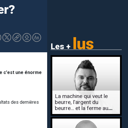
er?
lus
Les +
que c'est une énorme
La machine qui veut le
beurre, l’argent du
ltats des dernières
beurre… et la ferme au
complet