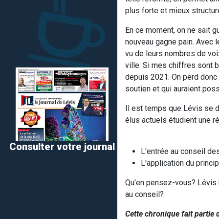
plus forte et mieux structu
En ce moment, on ne sait g
nouveau gagne pain. Avec le
vu de leurs nombres de voix
ville. Si mes chiffres sont
depuis 2021. On perd donc e
soutien et qui auraient pos
Il est temps que Lévis se d
élus actuels étudient une r
Consulter votre journal
L'entrée au conseil des
L'application du princi
Qu'en pensez-vous? Lévis bé
au conseil?
Cette chronique fait partie d