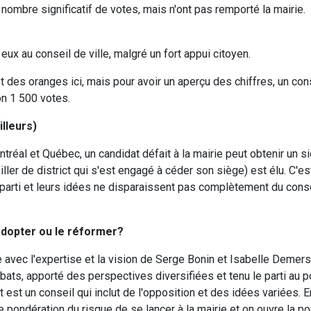
 nombre significatif de votes, mais n'ont pas remporté la mairie.
eux au conseil de ville, malgré un fort appui citoyen.
es oranges ici, mais pour avoir un aperçu des chiffres, un cons
on 1 500 votes.
illeurs)
éal et Québec, un candidat défait à la mairie peut obtenir un si
ller de district qui s'est engagé à céder son siège) est élu. C'e
 parti et leurs idées ne disparaissent pas complètement du cons
'adopter ou le réformer?
e avec l'expertise et la vision de Serge Bonin et Isabelle Demer
ébats, apporté des perspectives diversifiées et tenu le parti au 
 est un conseil qui inclut de l'opposition et des idées variées. 
e pondération du risque de se lancer à la mairie et on ouvre la p