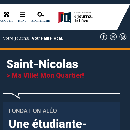
ACCUEIL
RECHERCHE
MENU
Votre Journal.
Votre allié local.
Saint-Nicolas
> Ma Ville! Mon Quartier!
FONDATION ALÉO
Une étudiante-