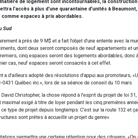
 matière de logement sont incontournables, la construction
tra l’accès à plus d’une quarantaine d’unités à Beaumont, 
s comme espaces à prix abordables.
du Sud
ement à près de 9 M$ et a fait l’objet d’une entente avec la muni
timents, dont deux seront composés de neuf appartements et un
remiers, cinq espaces seront des logements abordables, donc à
nier cas, neuf espaces seront consacrés à cet effet.
 a d’ailleurs adopté des résolutions d’appui aux promoteurs, «U
8-0431 Québec inc.», lors de sa séance de conseil du 10 mars.
avid Christopher, la chose répond à l’esprit du projet de loi 31,
nt maximal exigé à titre de loyer pendant les cinq premières anné
 ce type de projet depuis longtemps. C’est sur la route 132 et ça
tructures sont prêtes à accueillir un projet du genre».
itations permettra une certaine rétention pour des citoyens. «On