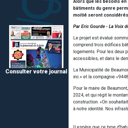
Alors que les besoins en
bâtiments du genre permet
moitié seront considéré
Par Eric Gourde - La Voix 
Le projet est évalué sommair
comprend trois édifices bâ
logements. Pour les deux p
accessibles, et dans le der
La Municipalité de Beaumont
Consulter votre journal
inc.» et la compagnie «944
Pour le maire de Beaumont, D
2024, et qui régit le monta
construction. «On souhaitait
à notre identité. Nos infras
Il espère que ce type d’hab