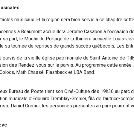
musicales
ctacles musicaux. Et la région sera bien servie à ce chapitre cett
Vincennes à Beaumont accueillera Jérôme Casabon à l'occasion de
sa part, le Moulin du Portage de Lotbinière accueille Louis-Jean
 de sa tournée de reprises de grands succès québécois, Les Entr
e parvis de la vieille église patrimoniale de Saint-Antoine-de-Til
casion des Rendez-vous sur le parvis. Au programme cette année 
Colocs, Math Chassé, Flashback et LBA Band.
Vieux Bureau de Poste tient son Ciné-Culture dès 19h30 au parc de
ion musicale d'Édouard Tremblay-Grenier, fils de l'autrice-compo
iste Daniel Grenier, les personnes présentes au parc pourront vo
lève