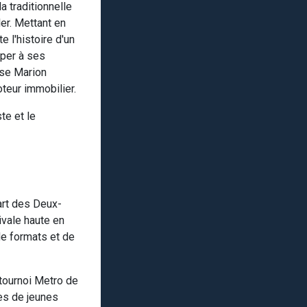
a traditionnelle
ler. Mettant en
 l'histoire d'un
pper à ses
use Marion
teur immobilier.
te et le
'art des Deux-
ivale haute en
de formats et de
-tournoi Metro de
es de jeunes