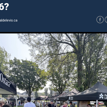
26?
ldelevis.ca