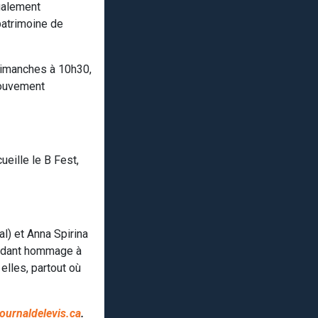
également
patrimoine de
dimanches à 10h30,
 Mouvement
eille le B Fest,
l) et Anna Spirina
rendant hommage à
elles, partout où
ournaldelevis.ca
.