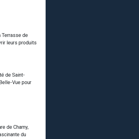
a Terrasse de
ir leurs produits
té de Saint-
 Belle-Vue pour
are de Charny,
fascinante du