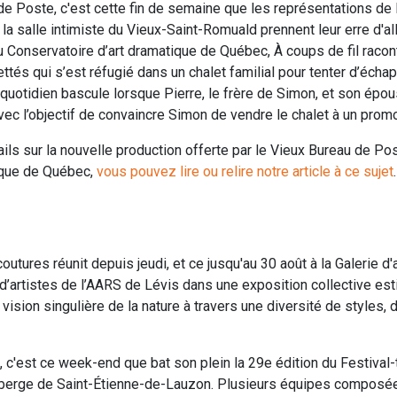
de Poste, c'est cette fin de semaine que les représentations de l
la salle intimiste du Vieux-Saint-Romuald prennent leur erre d'al
u Conservatoire d’art dramatique de Québec, À coups de fil raconte
ttés qui s’est réfugié dans un chalet familial pour tenter d’écha
ur quotidien bascule lorsque Pierre, le frère de Simon, et son épo
vec l’objectif de convaincre Simon de vendre le chalet à un promo
ils sur la nouvelle production offerte par le Vieux Bureau de Pos
ique de Québec,
vous pouvez lire ou relire notre article à ce sujet
.
utures réunit depuis jeudi, et ce jusqu'au 30 août à la Galerie d
 d’artistes de l’AARS de Lévis dans une exposition collective est
vision singulière de la nature à travers une diversité de styles, 
, c'est ce week-end que bat son plein la 29e édition du Festival
oberge de Saint-Étienne-de-Lauzon. Plusieurs équipes composé