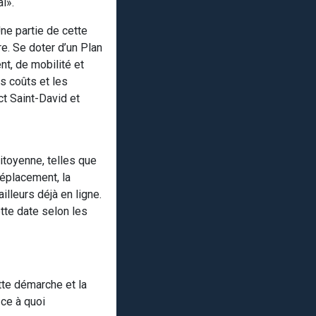
al».
ne partie de cette
e. Se doter d’un Plan
t, de mobilité et
rs coûts et les
ct Saint-David et
citoyenne, telles que
déplacement, la
illeurs déjà en ligne.
tte date selon les
tte démarche et la
 ce à quoi