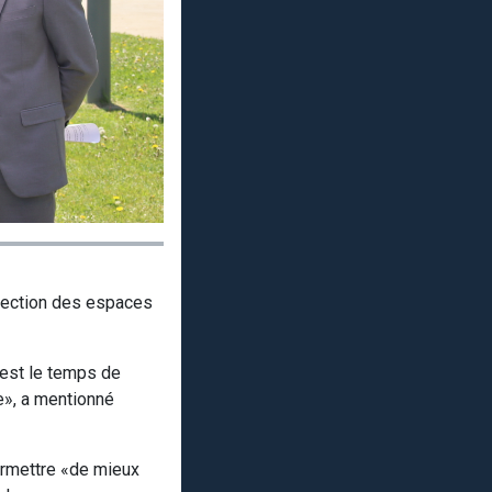
otection des espaces
’est le temps de
le», a mentionné
permettre «de mieux