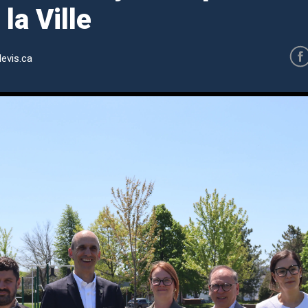
 la Ville
evis.ca