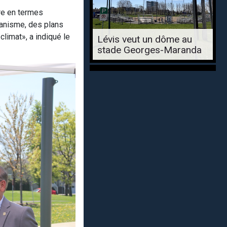
ire en termes
banisme, des plans
limat», a indiqué le
Lévis veut un dôme au
stade Georges-Maranda