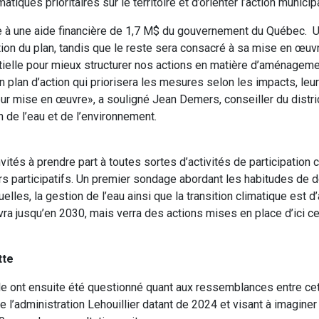
iques prioritaires sur le territoire et d’orienter l’action municip
e à une aide financière de 1,7 M$ du gouvernement du Québec. U
on du plan, tandis que le reste sera consacré à sa mise en œuvr
ielle pour mieux structurer nos actions en matière d’aménagemen
a un plan d’action qui priorisera les mesures selon les impacts, leu
ur mise en œuvre», a souligné Jean Demers, conseiller du distri
de l’eau et de l’environnement.
nvités à prendre part à toutes sortes d’activités de participation 
rs participatifs. Un premier sondage abordant les habitudes de 
lles, la gestion de l’eau ainsi que la transition climatique est d’a
a jusqu’en 2030, mais verra des actions mises en place d’ici ce
tte
lle ont ensuite été questionné quant aux ressemblances entre ce
de l’administration Lehouillier datant de 2024 et visant à imaginer