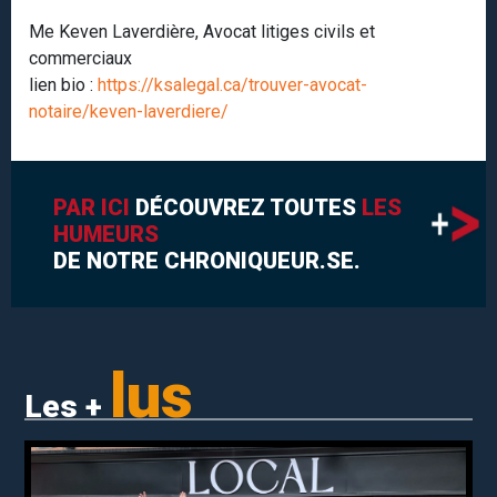
Me Keven Laverdière, Avocat litiges civils et
commerciaux
lien bio :
https://ksalegal.ca/trouver-avocat-
notaire/keven-laverdiere/
PAR ICI
DÉCOUVREZ TOUTES
LES
HUMEURS
DE NOTRE CHRONIQUEUR.SE.
lus
Les +