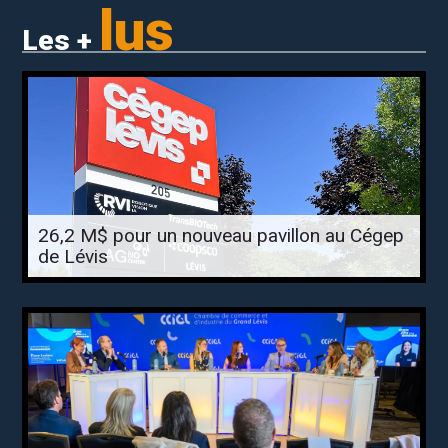
lus
Les +
26,2 M$ pour un nouveau pavillon au Cégep
de Lévis