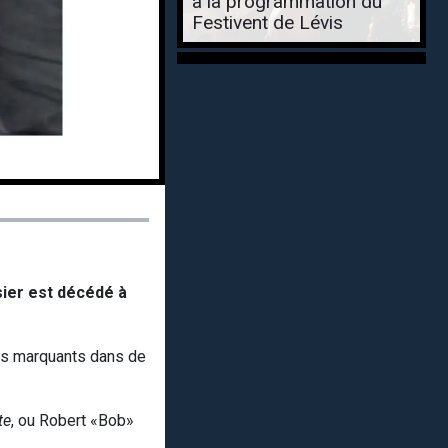
à la programmation du
Festivent de Lévis
ier est décédé à
les marquants dans de
te
, ou Robert «Bob»