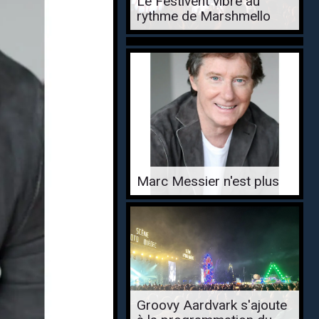
Le Festivent vibre au
rythme de Marshmello
Marc Messier n'est plus
Groovy Aardvark s'ajoute