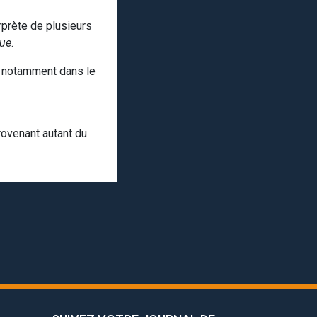
rprète de plusieurs
ue
.
e notamment dans le
ovenant autant du