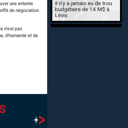
Il n’y a jamais eu de trou
ouver une entente
budgétaire de 14 M$ à
flit de négociation.
Lévis
Ce n’est pas
e, d’humanité et de
S