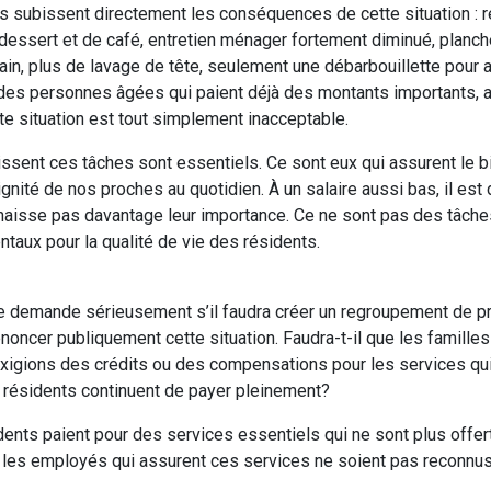
s subissent directement les conséquences de cette situation : r
dessert et de café, entretien ménager fortement diminué, planch
bain, plus de lavage de tête, seulement une débarbouillette pour
 des personnes âgées qui paient déjà des montants importants,
te situation est tout simplement inacceptable.
ent ces tâches sont essentiels. Ce sont eux qui assurent le bie
dignité de nos proches au quotidien. À un salaire aussi bas, il est d
aisse pas davantage leur importance. Ce ne sont pas des tâche
taux pour la qualité de vie des résidents.
e demande sérieusement s’il faudra créer un regroupement de p
noncer publiquement cette situation. Faudra-t-il que les familles
 exigions des crédits ou des compensations pour les services qu
s résidents continuent de payer pleinement?
sidents paient pour des services essentiels qui ne sont plus offer
e les employés qui assurent ces services ne soient pas reconnus à