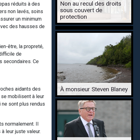
Non au recul des droits
epas réduits à des
sous couvert de
ers non lavés, soins
protection
 assurer un minimum
 avec des hausses de
n-être, la propreté,
ifficile de
s secondaires. Ce
À monsieur Steven Blaney
roches aidants des
 se mobilisent à leur
i ne sont plus rendus
ts normalement. Il
 leur juste valeur.