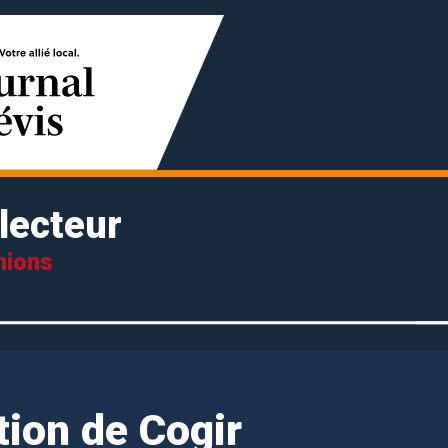
lecteur
nions
tion de Cogir