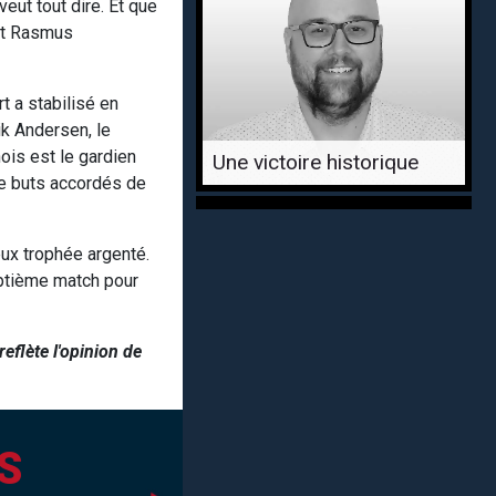
eut tout dire. Et que
et Rasmus
t a stabilisé en
ik Andersen, le
ois est le gardien
Une victoire historique
 de buts accordés de
eux trophée argenté.
eptième match pour
reflète l'opinion de
S