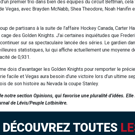
d’un premier trio dans bien des équipes du circuit Bettman, cela v
e de Vegas, avec Brayden McNabb, Shea Theodore, Noah Hanifin 
coup de partisans à la suite de l’affaire Hockey Canada, Carter Har
la cage des Golden Knights. J’ai certaines inquiétudes que Freder
ontinuer sur sa spectaculaire lancée des séries. Le gardien dan
meilleures statistiques, lui qui affiche actuellement une moyenne
acité de 0,931.
 me dois d’avantager les Golden Knights pour remporter le préci
ie facile et Vegas aura besoin d’une victoire lors d’un ultime s
ois de son histoire au Nevada la coupe Stanley.
e notre section Opinions, qui favorise une pluralité d'idées. Elle 
urnal de Lévis/Peuple Lotbinière.
I
DÉCOUVREZ TOUTES
LE