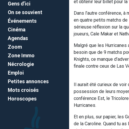
et obtenir leur billet pour la 
Gens d’ici
On se souvient
Dans l’autre conférence, à 
en quatre petits matchs de 
Événements
sérieuse réflexion sur la q
Cinéma
joueurs, Cale Makar et Nath
Agendas
Malgré que les Hurricanes a
Zoom
besoin que de 9 matchs pour
Zone Immo
Knights, ce manque d’advers
Nécrologie
finale contre ceux de Las V
Emploi
Petites annonces
Il aurait été curieux de voi
Mots croisés
possession de leurs moyens 
conférence Est, le Tricolore
Horoscopes
Hurricanes.
Et en plus, sur papier, les 
de la Caroline. Quand tu as 