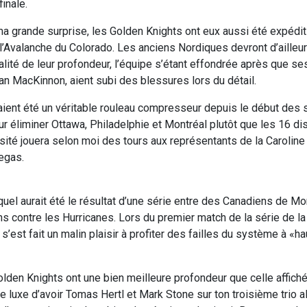
finale.
ma grande surprise, les Golden Knights ont eux aussi été expédit
l’Avalanche du Colorado. Les anciens Nordiques devront d’ailleu
ualité de leur profondeur, l’équipe s’étant effondrée après que s
an MacKinnon, aient subi des blessures lors du détail.
ient été un véritable rouleau compresseur depuis le début des s
 éliminer Ottawa, Philadelphie et Montréal plutôt que les 16 di
ité jouera selon moi des tours aux représentants de la Caroline 
egas.
r quel aurait été le résultat d’une série entre des Canadiens de Mo
contre les Hurricanes. Lors du premier match de la série de la 
 s’est fait un malin plaisir à profiter des failles du système à «
Golden Knights ont une bien meilleure profondeur que celle affich
le luxe d’avoir Tomas Hertl et Mark Stone sur ton troisième trio al