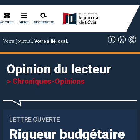
ACCUEIL
RECHERCHE
MENU
Votre Journal.
Votre allié local.
Opinion du lecteur
> Chroniques-Opinions
LETTRE OUVERTE
Rigueur budgétaire