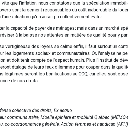
ite que l'inflation, nous constatons que la spéculation immobiliè
loyers sont largement responsables du coût inabordable du logem
d'une situation qu'on aurait pu collectivement éviter.
ecter la capacité de payer des ménages ; mais dans un marché sp
 réviser à la baisse nos attentes en matière de qualité pour y par
se vertigineuse des loyers se calme enfin, il faut surtout un cont
r les logements sociaux et communautaires. Or, l'analyse ne peu
tion et doit tenir compte de l'aspect humain. Plus l'Institut de d
ront étalage de leurs faux dilemmes pour couper dans la qualité
us légitimes seront les bonifications au CCQ, car elles sont esse
ercice de nos droits.
fense collective des droits, Ex aequo
teur communautaire, Moelle épinière et mobilité Québec (MÉMO-
u, co-coordonnatrice générale, Action femmes et handicap (AFH)