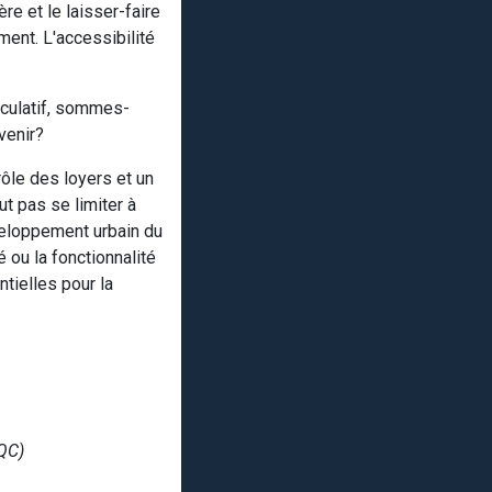
re et le laisser-faire
ent. L'accessibilité
éculatif, sommes-
venir?
rôle des loyers et un
t pas se limiter à
éveloppement urbain du
 ou la fonctionnalité
ntielles pour la
QC)