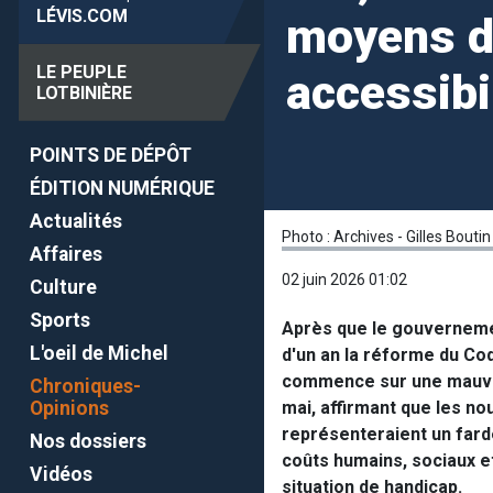
LÉVIS
.COM
moyens d
LE PEUPLE
accessibil
LOTBINIÈRE
POINTS DE DÉPÔT
ÉDITION NUMÉRIQUE
Actualités
Photo : Archives - Gilles Boutin
Affaires
02 juin 2026 01:02
Culture
Sports
Après que le gouverneme
L'oeil de Michel
d'un an la réforme du C
commence sur une mauvais
Chroniques-
Opinions
mai, affirmant que les no
représenteraient un fard
Nos dossiers
coûts humains, sociaux e
Vidéos
situation de handicap.