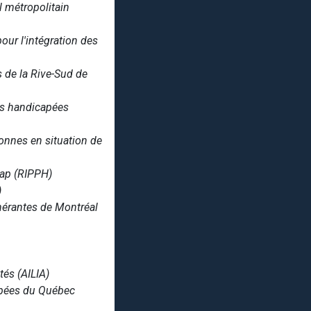
 métropolitain
ur l'intégration des
 de la Rive-Sud de
nes handicapées
sonnes en situation de
cap (RIPPH)
)
nérantes de Montréal
és (AILIA)
apées du Québec