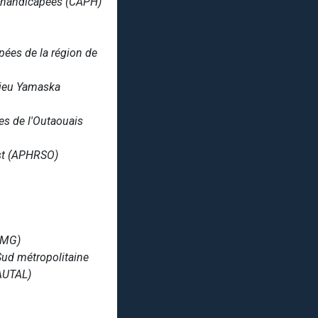
es handicapées (CAPH)
ées de la région de
lieu Yamaska
es de l'Outaouais
est (APHRSO)
SEMG)
Sud métropolitaine
(AUTAL)