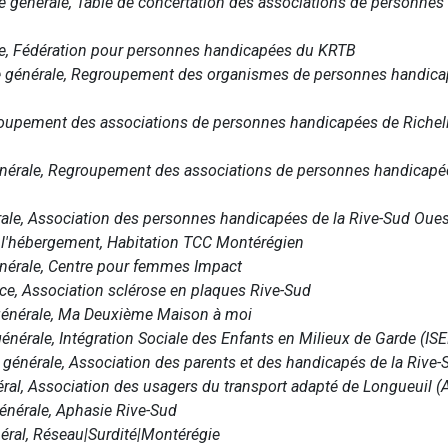
rice générale, Table de concertation des associations de personn
rice, Fédération pour personnes handicapées du KRTB
ce générale, Regroupement des organismes de personnes handicap
 Groupement des associations de personnes handicapées de Riche
 générale, Regroupement des associations de personnes handicapé
érale, Association des personnes handicapées de la Rive-Sud Ou
de l'hébergement, Habitation TCC Montérégien
énérale, Centre pour femmes Impact
rice, Association sclérose en plaques Rive-Sud
ce générale, Ma Deuxième Maison à moi
 générale, Intégration Sociale des Enfants en Milieux de Garde (I
e générale, Association des parents et des handicapés de la Rive-
éral, Association des usagers du transport adapté de Longueuil 
générale, Aphasie Rive-Sud
néral, Réseau|Surdité|Montérégie