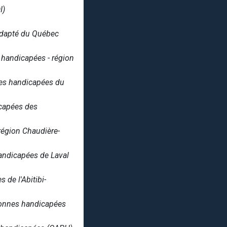
I)
 adapté du Québec
 handicapées - région
nes handicapées du
icapées des
région Chaudière-
andicapées de Laval
de l'Abitibi-
rsonnes handicapées