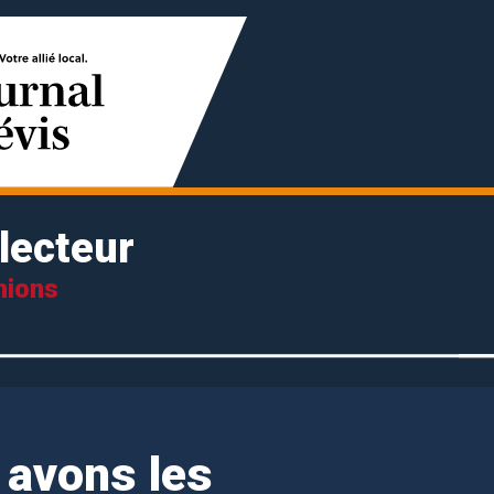
lecteur
nions
 avons les