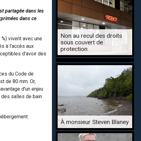
st partagée dans les
exprimées dans ce
Non au recul des droits
 %) vivent avec une
sous couvert de
és à l'accès aux
protection
ceptibles d'avoir des
nces du Code de
st de 80 mm. Or,
davantage d'un enjeu
e des salles de bain
d'hébergement
À monsieur Steven Blaney