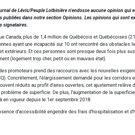
ournal de Lévis/Peuple Lotbinière n'endosse aucune opinion qui e
es publiées dans notre section Opinions. Les opinions qui sont 
s signataires.
que Canada, plus de 1,4 million de Québécois et Québécoises (21
onnes ayant une incapacité sur 10 ont rencontré des obstacles li
et extérieurs. Et ces personnes sont presque deux fois plus sus
nt (logement trop cher, petit ou en mauvais état).
 des promoteurs prend des raccourcis avec les nouvelles exige
Q). Concrètement, l'élargissement demandé pour les corridors e
vent réduits au profit d'aires ouvertes, cet ajustement relève 
 problème de superficie. De plus, l'augmentation de la superfici
à en vigueur depuis le 1er septembre 2018.
absence d'accessibilité engendre des frais d'hospitalisation et 