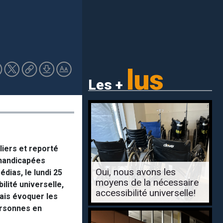
lus
Les +
iers et reporté
 handicapées
Oui, nous avons les
dias, le lundi 25
moyens de la nécessaire
ilité universelle,
accessibilité universelle!
ais évoquer les
ersonnes en