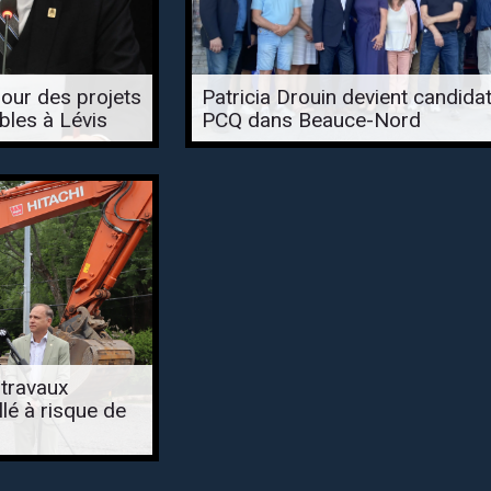
our des projets
Patricia Drouin devient candida
les à Lévis
PCQ dans Beauce-Nord
 travaux
lé à risque de