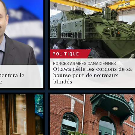
POLITIQUE
FORCES ARMÉES CANADIENNES
Ottawa délie les cordons de sa
entera le
bourse pour de nouveaux
e
blindés