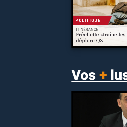
POLITIQUE
ITINÉRANCE
Fréchette «traîne les
déplore QS
Vos
+
lus