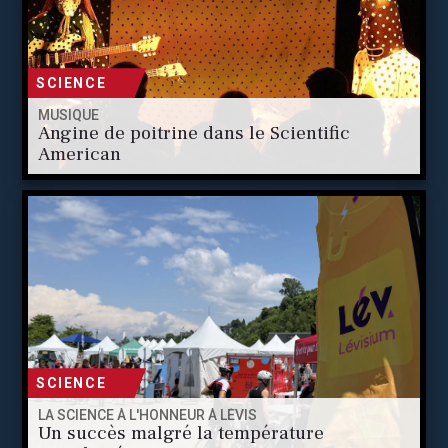
SCIENCE
MUSIQUE
Angine de poitrine dans le Scientific
American
SCIENCE
LA SCIENCE À L'HONNEUR À LÉVIS
Un succès malgré la température